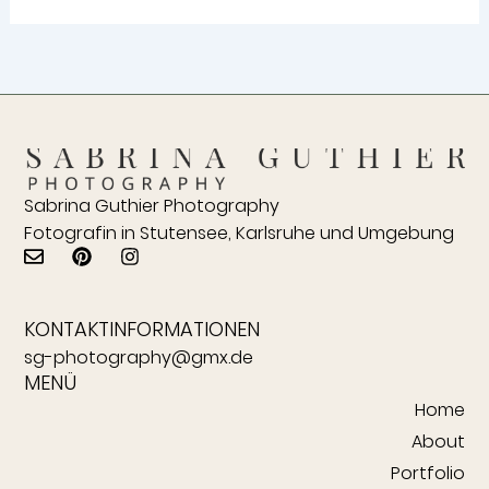
Sabrina Guthier Photography
Fotografin in Stutensee, Karlsruhe und Umgebung
E
P
I
n
i
n
v
n
s
e
t
t
KONTAKTINFORMATIONEN
l
e
a
o
r
g
sg-photography@gmx.de
p
e
r
MENÜ
e
s
a
Home
t
m
About
Portfolio