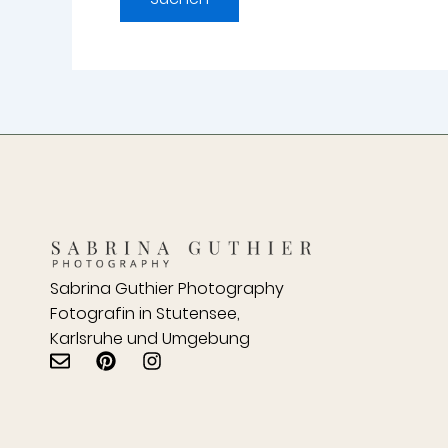
Sabrina Guthier Photography
Fotografin in Stutensee,
Karlsruhe und Umgebung
E
P
I
n
i
n
v
n
s
e
t
t
l
e
a